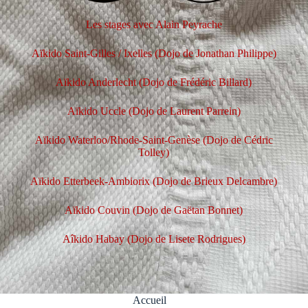
Les stages avec Alain Peyrache
Aïkido Saint-Gilles / Ixelles
(Dojo de Jonathan Philippe)
Aïkido Anderlecht (Dojo de Frédéric Billard)
Aïkido Uccle (Dojo de Laurent Parrein)
Aïkido Waterloo/Rhode-Saint-Genèse
(Dojo de Cédric
Tolley)
Aïkido Etterbeek-Ambiorix
(Dojo de Brieux Delcambre)
Aïkido Couvin
(Dojo de Gaëtan Bonnet)
Aîkido Habay (Dojo de Lisete Rodrigues)
Accueil